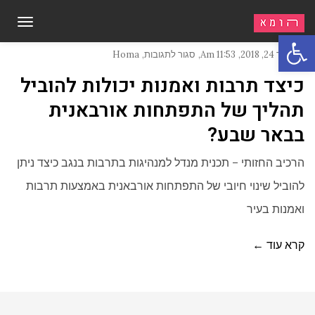
תפריט
פתח סרגל נגישות
נובמבר 24, 2018
11:53 Am
סגור לתגובות
Homa
על
כיצד
כיצד תרבות ואמנות יכולות להוביל
תרבות
ואמנות
תהליך של התפתחות אורבאנית
יכולות
להוביל
תהליך
בבאר שבע?​
של
התפתחות
אורבאנית
הרכיב החזותי – תכנית מנדל למנהיגות בתרבות בנגב כיצד ניתן
בבאר
שבע?​
להוביל שינוי חיובי של התפתחות אורבאנית באמצעות תרבות
ואמנות בעיר
קרא עוד ←