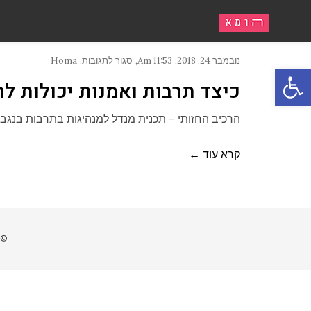
נובמבר 24, 2018
11:53 Am
סגור לתגובות
Homa
פתח סרגל נגישות
על
כיצד
כיצד תרבות ואמנות יכולות ל
תרבות
ואמנות
יכולות
הרכיב החזותי – תכנית מנדל למנהיגות בתרבות בנגב 
להוביל
תהליך
של
התפתחות
קרא עוד ←
אורבאנית
בבאר
שבע?​
©כ